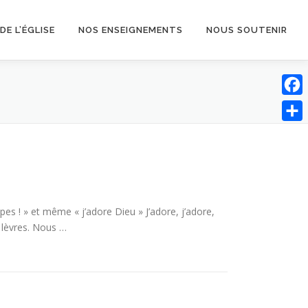
 DE L’ÉGLISE
NOS ENSEIGNEMENTS
NOUS SOUTENIR
Face
Parta
rêpes ! » et même « j’adore Dieu » J’adore, j’adore,
 lèvres. Nous …