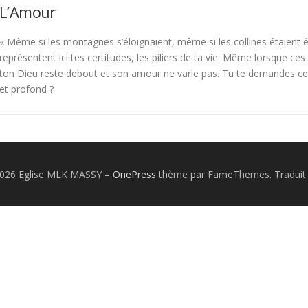
L’Amour
« Même si les montagnes s’éloignaient, même si les collines étaient 
représentent ici tes certitudes, les piliers de ta vie. Même lorsque ces
ton Dieu reste debout et son amour ne varie pas. Tu te demandes 
et profond ?
2026 Eglise MLK MASSY
–
OnePress
thème par FameThemes. Traduit 