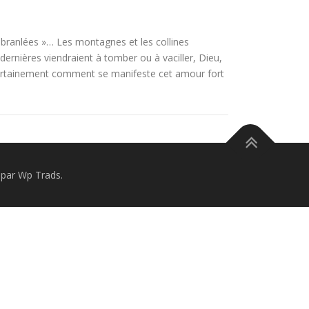
ébranlées »… Les montagnes et les collines
 dernières viendraient à tomber ou à vaciller, Dieu,
certainement comment se manifeste cet amour fort
par Wp Trads.