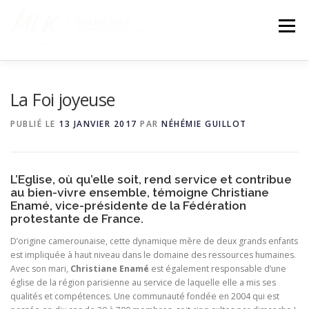
Aller
au
Menu
contenu
NOUS CONNAITRE
VIE DE L’ÉGLISE
La Foi joyeuse
PUBLIÉ LE
13 JANVIER 2017
PAR
NÉHÉMIE GUILLOT
NOS ENSEIGNEMENTS
NOUS SOUTENIR
L’Eglise, où qu’elle soit, rend service et contribue
au bien-vivre ensemble, témoigne Christiane
Enamé, vice-présidente de la Fédération
protestante de France.
D’origine camerounaise, cette dynamique mère de deux grands enfants
est impliquée à haut niveau dans le domaine des ressources humaines.
Avec son mari,
Christiane Enamé
est également responsable d’une
église de la région parisienne au service de laquelle elle a mis ses
qualités et compétences. Une communauté fondée en 2004 qui est